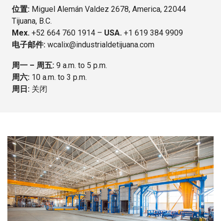
位置:
Miguel Alemán Valdez 2678, America, 22044
Tijuana, B.C.
Mex.
+52 664 760 1914 –
USA.
+1 619 384 9909
电子邮件:
wcalix@industrialdetijuana.com
周一 – 周五:
9 a.m. to 5 p.m.
周六:
10 a.m. to 3 p.m.
周日:
关闭