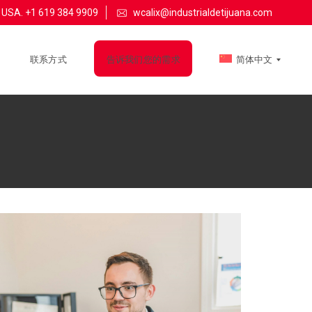
-
USA. +1 619 384 9909
wcalix@industrialdetijuana.com
联系方式
告诉我们您的需求
简体中文
E
N
G
L
I
S
H
E
S
P
A