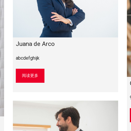
Juana de Arco
abcdefghijk
阅读更多