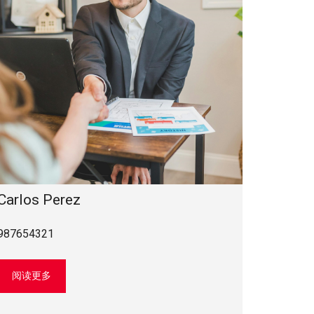
Ñ
O
L
한
국
어
Carlos Perez
987654321
阅读更多